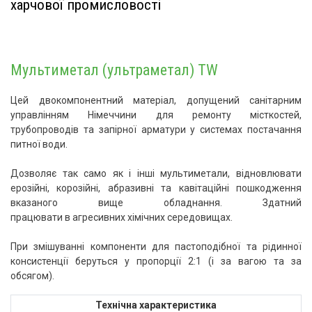
харчової промисловості
Мультиметал (ультраметал) TW
Цей двокомпонентний матеріал, допущений санітарним
управлінням Німеччини для ремонту місткостей,
трубопроводів та запірної арматури у системах постачання
питної води.
Дозволяє так само як і інші мультиметали, відновлювати
ерозійні, корозійні, абразивні та кавітаційні пошкодження
вказаного вище обладнання. Здатний
працювати в агресивних хімічних середовищах.
При змішуванні компоненти для пастоподібної та рідинної
консистенції беруться у пропорції 2:1 (і за вагою та за
обсягом).
Технічна характеристика