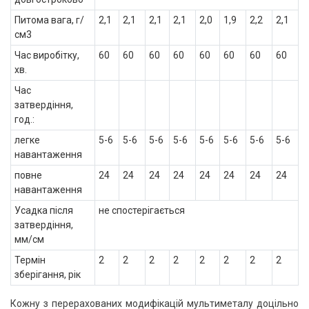
Питома вага, г/
2,1
2,1
2,1
2,1
2,0
1,9
2,2
2,1
см3
Час виробітку,
60
60
60
60
60
60
60
60
хв.
Час
затвердіння,
год.:
легке
5-6
5-6
5-6
5-6
5-6
5-6
5-6
5-6
навантаження
повне
24
24
24
24
24
24
24
24
навантаження
Усадка після
не спостерігається
затвердіння,
мм/см
Термін
2
2
2
2
2
2
2
2
зберігання, рік
Кожну з перерахованих модифікацій мультиметалу доцільно