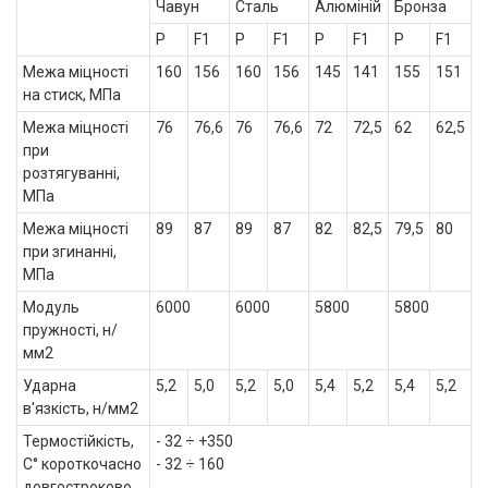
Чавун
Сталь
Алюміній
Бронза
P
F1
P
F1
P
F1
P
F1
Межа міцності
160
156
160
156
145
141
155
151
на стиск, МПа
Межа міцності
76
76,6
76
76,6
72
72,5
62
62,5
при
розтягуванні,
МПа
Межа міцності
89
87
89
87
82
82,5
79,5
80
при згинанні,
МПа
Модуль
6000
6000
5800
5800
пружності, н/
мм2
Ударна
5,2
5,0
5,2
5,0
5,4
5,2
5,4
5,2
в'язкість, н/мм2
Термостійкість,
- 32 ÷ +350
С° короткочасно
- 32 ÷ 160
довгостроково