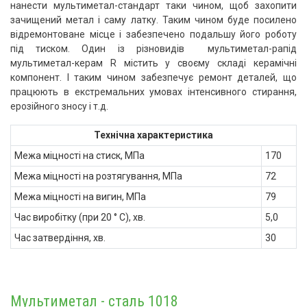
нанести мультиметал-стандарт таки чином, щоб захопити
зачищений метал і саму латку. Таким чином буде посилено
відремонтоване місце і забезпечено подальшу його роботу
під тиском. Один із різновидів мультиметал-рапід
мультиметал-керам R містить у своєму складі керамічні
компонент. І таким чином забезпечує ремонт деталей, що
працюють в екстремальних умовах інтенсивного стирання,
ерозійного зносу і т.д.
Технічна характеристика
Межа міцності на стиск, МПа
170
Межа міцності на розтягування, МПа
72
Межа міцності на вигин, МПа
79
Час виробітку (при 20 ° С), хв.
5,0
Час затвердіння, хв.
30
Мультиметал - сталь 1018