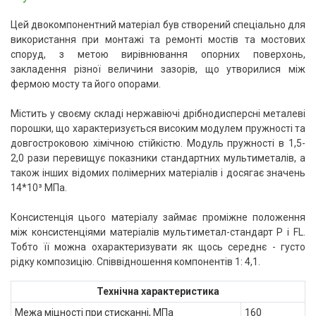
Цей двокомпонентний матеріал був створений спеціально для
використання при монтажі та ремонті мостів та мостових
споруд, з метою вирівнювання опорних поверхонь,
закладення різної величини зазорів, що утворилися між
фермою мосту та його опорами.
Містить у своєму складі нержавіючі дрібнодисперсні металеві
порошки, що характеризується високим модулем пружності та
довгостроковою хімічною стійкістю. Модуль пружності в 1,5-
2,0 рази перевищує показники стандартних мультиметалів, а
також інших відомих полімерних матеріалів і досягає значень
14*10³ МПа.
Консистенція цього матеріалу займає проміжне положення
між консистенціями матеріалів мультиметал-стандарт P і FL.
Тобто її можна охарактеризувати як щось середнє - густо
рідку композицію. Співвідношення компонентів 1: 4,1.
Технічна характеристика
Межа міцності при стисканні, МПа
160