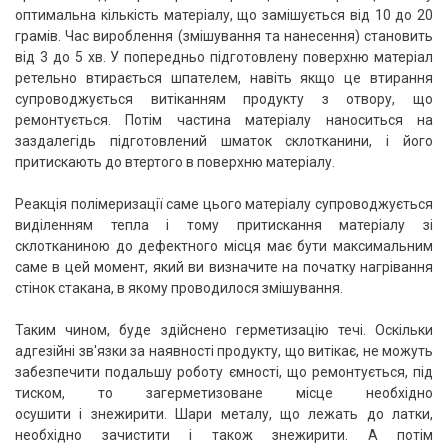
оптимальна кількість матеріалу, що замішується від 10 до 20
грамів. Час вироблення (змішування та нанесення) становить
від 3 до 5 хв. У попередньо підготовлену поверхню матеріал
ретельно втирається шпателем, навіть якщо це втирання
супроводжується витіканням продукту з отвору, що
ремонтується. Потім частина матеріалу наноситься на
заздалегідь підготовлений шматок склотканини, і його
притискають до втертого в поверхню матеріалу.
Реакція полімеризації саме цього матеріалу супроводжується
виділенням тепла і тому притискання матеріалу зі
склотканиною до дефектного місця має бути максимальним
саме в цей момент, який ви визначите на початку нагрівання
стінок стакана, в якому проводилося змішування.
Таким чином, буде здійснено герметизацію течі. Оскільки
адгезійні зв'язки за наявності продукту, що витікає, не можуть
забезпечити подальшу роботу ємності, що ремонтується, під
тиском, то загерметизоване місце необхідно
осушити і знежирити. Шари металу, що лежать до латки,
необхідно зачистити і також знежирити. А потім