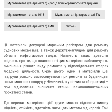
Мультиметал (ультраметал) - рапід прискоренного затвердіння
Мультиметал - сталь 1018
Мультиметал (ультраметал) TW
Мультиметал (ультраметал) LMG
Реком 5
Ці матеріали допущені морським регістром для ремонту
суднових механізмів, а також держтехнаглядом для ремонту
об'єктів нафтогазової галузі. Наявність таких дозволів
свідчить про те, що властивості цих матеріалів забезпечують
виконання різного виду ремонтів у відповідальних сферах
людської діяльності. Окрім цього, один із матеріалів цієї
підгрупи успішно застосовується при ремонті та будівництві
нових мостових споруд у Німеччині, а у вітчизняній практиці –
при відновленні зношених станин важконавантажених
прокатних станів.
До переваг матеріалів цієї групи можна віднести високу
міцність, стійкість, здатність захищати метали від корозії. Такі