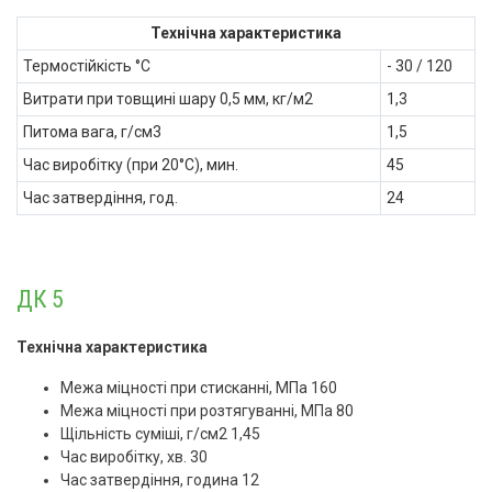
Технічна характеристика
Термостійкість °С
- 30 / 120
Витрати при товщині шару 0,5 мм, кг/м2
1,3
Питома вага, г/см3
1,5
Час виробітку (при 20°С), мин.
45
Час затвердіння, год.
24
ДК 5
Технічна характеристика
Межа міцності при стисканні, МПа 160
Межа міцності при розтягуванні, МПа 80
Щільність суміші, г/см2 1,45
Час виробітку, хв. 30
Час затвердіння, година 12