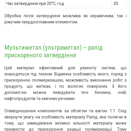
Час затвердіння при 20°С, год.
20
Обробка після затвердіння можлива як керамічним, так і
ріжучим твердосплавним елементом.
Мультиметал (ультраметал) – рапід
прискореного затвердіння
Цей матеріал ефективний для ремонту систем, що
знаходяться під тиском. Відмінна особливість якого, поряд з
прискореною полімеризацією, можливість виконання робіт з
продукту, що витікає, і по вологих поверхнях. З його
допомогою можна ліквідувати течі бензину, олій,
нафтопродуктів та хімічних речовин.
Співвідношення компонентів за обсягом та вагою 1:1. Слід
звернути увагу на особливість матеріалу Рапід, яка полягає в
тому, що замішування великої кількості матеріалу може
призвести до прискорення реакції полімеризації. Тому