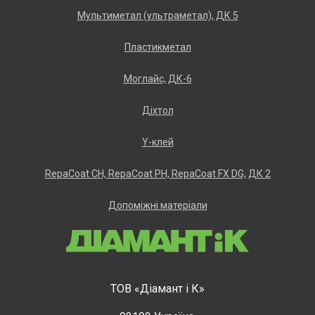
Мультиметал (ультраметал), ДК 5
Пластикметал
Моглайс, ДК-6
Діхтол
Y-клей
RеpаCоаt CH, RеpаCоаt РH, RеpаCоаt FХ DG, ДК 2
Допоміжні матеріали
ТОВ «Діамант і К»