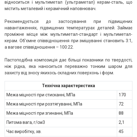
відноситься і мультиметал (ультраметал) керам-сталь, що
містить металевий і керамічний наповнювач.
Рекомендується до застосування при підвищених
навантаженнях, підвищених температурах деталей. Займає
проміжне місце між мультиметал-стандарт і мультиметал-
керам. Об'ємне співвідношення при змішуванні становить 3:1,
а вагове співвідношення – 100:22.
Пастоподібна композиція дає більші показники по твердості,
ніж рідка, яка наноситься переважно тонким шаром для
захисту від зносу якихось складних поверхонь і форм.
Технічна характеристика
Межа міцності при стисканні, МПа
170
Межа міцності при розтягуванні, МПа
72
Межа міцності при згинанні, МПа
88
Питома вага, г/см3
2,1
Час виробітку, хв.
45