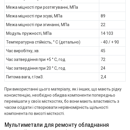
Межа міцності при розтягуванні, МПа
Межа міцності при зсуві, МПа
89
Межа міцності при згинанні, МПа
22
Модуль пружності, МПа
14·103
Температурна стійкість, ° С (детально)
- 40 / + 90
Час виробітку, хв.
45
Час затвердіння при +5 ° С, год.
72
Час затвердіння при 20 ° С, год.
24
Питома вага, г/см3.
2,4
При використанні цього матеріалу, як і інших, що мають рідку
консистенцію, необхідно обидва компоненти попередньо
перемішати у своїх місткостях, бо вони мають властивість з
часом осідати і створювати нерівномірність щільності
компонента по висоті місткості.
Мультиметали для ремонту обладнання