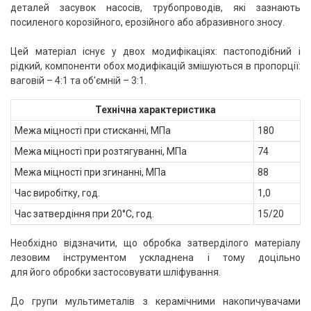
деталей засувок насосів, трубопроводів, які зазнають
посиленого корозійного, ерозійного або абразивного зносу.
Цей матеріал існує у двох модифікаціях: пастоподібний і
рідкий, компоненти обох модифікацій змішуються в пропорції:
ваговій – 4:1 та об'ємній – 3:1.
Технічна характеристика
Межа міцності при стисканні, МПа
180
Межа міцності при розтягуванні, МПа
74
Межа міцності при згинанні, МПа
88
Час виробітку, год.
1,0
Час затвердіння при 20°С, год.
15/20
Необхідно відзначити, що обробка затверділого матеріалу
лезовим інструментом ускладнена і тому доцільно
для його обробки застосовувати шліфування.
До групи мультиметалів з керамічними накопичувачами