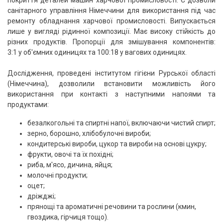
покриття деталей машин харчової промисловості. Є дозволи
санітарного управління Німеччини для використання під час
ремонту обладнання харчової промисловості. Випускається
лише у вигляді рідинної композиції. Має високу стійкість до
різних продуктів. Пропорції для змішування компонентів:
3:1 у об'ємних одиницях та 100:18 у вагових одиницях.
Дослідження, проведені інститутом гігієни Рурської області
(Німеччина), дозволили встановити можливість його
використання при контакті з наступними напоями та
продуктами:
безалкогольні та спиртні напої, включаючи чистий спирт;
зерно, борошно, хлібобулочні вироби;
кондитерські вироби, цукор та вироби на основі цукру;
фрукти, овочі та їх похідні;
риба, м'ясо, дичина, яйця;
молочні продукти;
оцет;
дріжджі;
прянощі та ароматичні речовини та рослини (кмин,
гвоздика, гірчиця тощо).