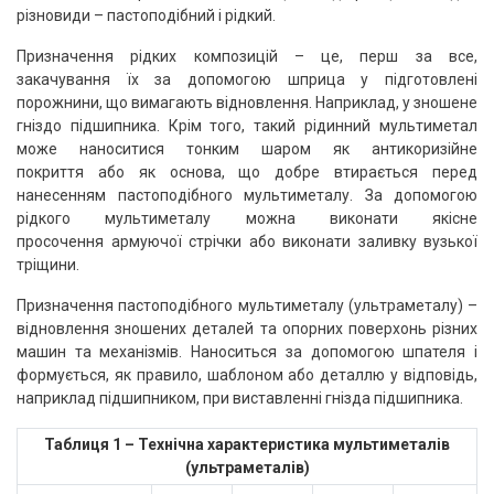
різновиди – пастоподібний і рідкий.
Призначення рідких композицій – це, перш за все,
закачування їх за допомогою шприца у підготовлені
порожнини, що вимагають відновлення. Наприклад, у зношене
гніздо підшипника. Крім того, такий рідинний мультиметал
може наноситися тонким шаром як антикоризійне
покриття або як основа, що добре втирається перед
нанесенням пастоподібного мультиметалу. За допомогою
рідкого мультиметалу можна виконати якісне
просочення армуючої стрічки або виконати заливку вузької
тріщини.
Призначення пастоподібного мультиметалу (ультраметалу) –
відновлення зношених деталей та опорних поверхонь різних
машин та механізмів. Наноситься за допомогою шпателя і
формується, як правило, шаблоном або деталлю у відповідь,
наприклад підшипником, при виставленні гнізда підшипника.
Таблиця 1 – Технічна характеристика мультиметалів
(ультраметалів)