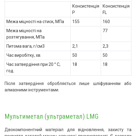
Консистенція
Консистенція
P
FL
Межа міцності на стиск, МПа
155
160
Межа міцності на
77
розтягування, МПа
Питома вага, г/см3
2,1
2,3
Час виробітку, хв.
50
50
Час затвердіння при 20 ° С,
18
18
год.
Після затвердіння обробляється лише шліфуванням або
алмазними інструментами.
Мультиметал (ультраметал) LMG
Двокомпонентний матеріал для відновлення, захисту та