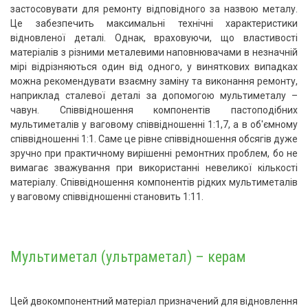
застосовувати для ремонту відповідного за назвою металу.
Це забезпечить максимальні технічні характеристики
відновленої деталі. Однак, враховуючи, що властивості
матеріалів з різними металевими наповнювачами в незначній
мірі відрізняються один від одного, у виняткових випадках
можна рекомендувати взаємну заміну та виконання ремонту,
наприклад сталевої деталі за допомогою мультиметалу –
чавун. Співвідношення компонентів пастоподібних
мультиметалів у ваговому співвідношенні 1:1,7, а в об'ємному
співвідношенні 1:1. Саме це рівне співвідношення обсягів дуже
зручно при практичному вирішенні ремонтних проблем, бо не
вимагає зважування при використанні невеликої кількості
матеріалу. Співвідношення компонентів рідких мультиметалів
у ваговому співвідношенні становить 1:11.
Мультиметал (ультраметал) – керам
Цей двокомпонентний матеріал призначений для відновлення