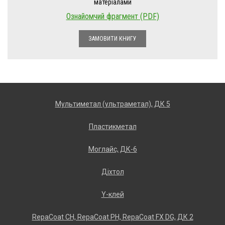
матеріалами
Ознайомчий фрагмент (PDF)
ЗАМОВИТИ КНИГУ
Мультиметал (ультраметал), ДК 5
Пластикметал
Моглайс, ДК-6
Діхтол
Y-клей
RеpаCоаt CH, RеpаCоаt РH, RеpаCоаt FХ DG, ДК 2