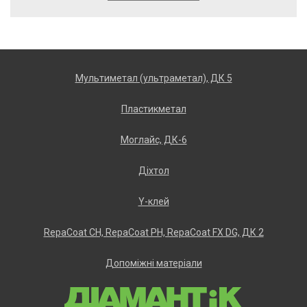
Мультиметал (ультраметал), ДК 5
Пластикметал
Моглайс, ДК-6
Діхтол
Y-клей
RеpаCоаt CH, RеpаCоаt РH, RеpаCоаt FХ DG, ДК 2
Допоміжні матеріали